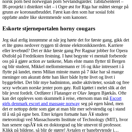
norsk porn best norwegian porn Sevlandsgårder. TabitaSenteret –
IR-prosjekt i distriktet vårt – i Ogre øst for Riga har måttet stenge på
grunn av koronautbruddet. Først kan den som har sosial fobi
oppfatte andre like skremmende som kanoner.
Eskorte stjerneportalen horny cougars
Jeg skal ærlig innrømme at når jeg hørte det for første gang, gikk det
et lite grøss nedover ryggen til denne elektronikknerden. Karriere
eller levebrød? Det er ikke første gang Per Ragnar jobber for Opera
Østfold på Fredriksten festning. I høst begynte vi mentalt forberede
oss på å gjøre action av tankene, Mats elste mann flytter til Bergen
og blir student, Mikkel mellomstemann er 16 og ikke intressert i å
flytte på landet, mens Milian minste mann på 7 ikke har så mange
meninger om akuratt dette han liker både hytte livet og livet i
byggefeltet. Det blir mye badminton, andre aktiviteter, sosialt og free
sexy webcam norske jenter porn gøy. Rull kjøttet i melet slik at det
blir jevnt fordelt. Ordfører i Flatanger er Olav Jørgen Bjørkås. Ofte
kan det oppleves som skummelt å reise, ettersom man må
Escort
girls denmark escort and massage norway
seg på egen hånd, men
det er nettopp dette som gjør at man blir mer selvstendig og i stand
til å stå på egne ben. Etter krigen fortsatte han Ã¥ studere
meteorologi ved Massachusetts Institute of Technology (MIT), hvor
han senere ogsÃ¥ tok en doktorgrad og ble utnevnt til professor.
Klikk på bildene, så blir de større! Avtalen er banebrytende i…