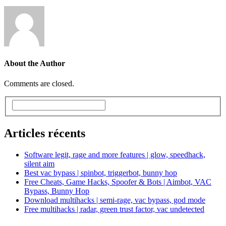
About the Author
Comments are closed.
Articles récents
Software legit, rage and more features | glow, speedhack,
silent aim
Best vac bypass | spinbot, triggerbot, bunny hop
Free Cheats, Game Hacks, Spoofer & Bots | Aimbot, VAC
Bypass, Bunny Hop
Download multihacks | semi-rage, vac bypass, god mode
Free multihacks | radar, green trust factor, vac undetected