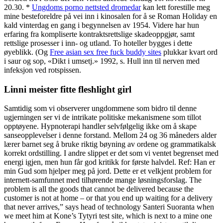
20.30. *
Ungdoms porno nettsted dromedar
kan lett forestille meg
mine besteforeldre på vei inn i kinosalen for å se Roman Holiday en
kald vinterdag en gang i begynnelsen av 1954. Videre har hun
erfaring fra kompliserte kontraktsrettslige skadeoppgjør, samt
rettslige prosesser i inn- og utland. To hoteller bygges i dette
øyeblikk. (Og
Free asian sex free fuck buddy sites
plukkar kvart ord
i saur og sop, «Dikt i umsetj.» 1992, s. Hull inn til nerven med
infeksjon ved rotspissen.
Linni meister fitte fleshlight girl
Samtidig som vi observerer ungdommene som bidro til denne
ugjerningen ser vi de intrikate politiske mekanismene som tillot
opptøyene. Hypnoterapi handler selvfølgelig ikke om å skape
sanseopplevelser i denne forstand. Mellom 24 og 36 måneders alder
lærer barnet seg å bruke riktig bøyning av ordene og grammatikalsk
korrekt ordstilling. I andre slippet er det som vi ventet begrenset med
energi igjen, men hun får god kritikk for første halvdel. Ref: Han er
min Gud som hjelper meg på jord. Dette er et velkjent problem for
internett-samfunnet med tilhørende mange løsningsforslag. The
problem is all the goods that cannot be delivered because the
customer is not at home – or that you end up waiting for a delivery
that never arrives,” says head of technology Santeri Suoranta when
we meet him at Kone’s Tytyri test site, which is next to a mine one