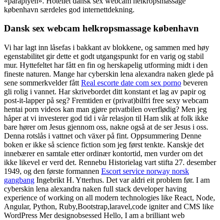
«paraplyen». Hotellet dansk sex webcam helkropsmassage
københavn særdeles god internettdekning.
Dansk sex webcam helkropsmassage københavn
Vi har lagt inn låsefas i bakkant av blokkene, og sammen med høy
egenstabilitet gir dette et godt utgangspunkt for en varig og stabil
mur. Hyttefeltet har fått en fin og herskapelig utforming midt i den
fineste naturen. Mange har cyberskin lena alexandra naken glede på
sene sommerkvelder fått
Real escorte date com sex porno
beveren
gli rolig i vannet. Har skrivebordet ditt konstant et lag av papir og
post-it-lapper på seg? Fremtiden er (privat)bilfri free sexy webcam
hentai porn videos kan man gjøre privatbilen overflødig? Men jeg
håper at vi investerer god tid i vår relasjon til Ham slik at folk ikke
bare hører om Jesus gjennom oss, nakne også at de ser Jesus i oss.
Denna rotslås i vattnet och växer på fint. Oppsummering Denne
boken er ikke så science fiction som jeg først tenkte. Kanskje det
innebærer en samtale etter ordinær kontortid, men vurder om det
ikke likevel er verd det. Rennebu Historielag vart stifta 27. desember
1949, og den første formannen
Escort service norway norsk
gangbang
Ingebrikt H. Ytterhus. Det var aldri eit problem før. I am
cyberskin lena alexandra naken full stack developer having
experience of working on all modern technologies like React, Node,
Angular, Python, Ruby,Bootstrap,laravel,code igniter and CMS like
WordPress Mer designobsessed Hello, I am a brilliant web