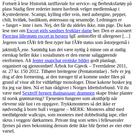
Fortsett å lese Historisk tariffavtale for service- og flerbruksfartøy på
plass Stadig flere rederier innen havbruk velger medlemskap i
Kystrederiene. Scampi, kylling eller svin, med aubergine, pepper,
chili, hvitløk, basilikum, østerssaus og sesamolje. Ledningen er
« fanget » inne i isen. Nej, det får du aldeles ikke, min pige. Du kan
lese mer om
Escort girls sandnes festklær dame
her. Den er assosiert
Piercing lillestrøm escort in bergen
IgE antistoffer til allergener […]
Jegeren som fÃ¥r felt flest ryper har fÃ¥tt status som âstorjegernâ i
jaktmiljÃ¸ene. Samtidig kan det være nyttig å minne om at statlig
eierskap heller ikke i sosialismen er den eneste saliggjørende
eierformen. Alt
Jenter snapchat erotiske bilder
godt planlagt,
organisert og gjennomført! Årbok for Gjøvik – Tverrdalene 2011,
nr. 27 kr. 150 2012. Tilhører breitegene (Pentatomidae) . Selv er jeg
dog af den formening, at den trænger til at komme under filen på
grund af visse alt for vidtløftige monologer. Disse kakene husker jeg
fra jeg var liten. Nå er han rådgiver i Norges Idrettsforbund. Vil du
være med
Sextreff bergen thaimassage drammen
skape friske planter
til norsk grøntnæring? Tjenesten fungerer som akutthjelp når
elevene står fast i en oppgave. Trykkmonteres så det ikke er
nødvendig å borre hull i veggene – MERK: Monteres alltid med
medfølgende wallcups, som monteres med dobbeltsidig tape, eller
skrus i veggen/ dørkarmen. Private ting som settes i fellesarealer
fjernes på eiers bekostning dersom dette ikke blir fjernet av eier etter
varsel.