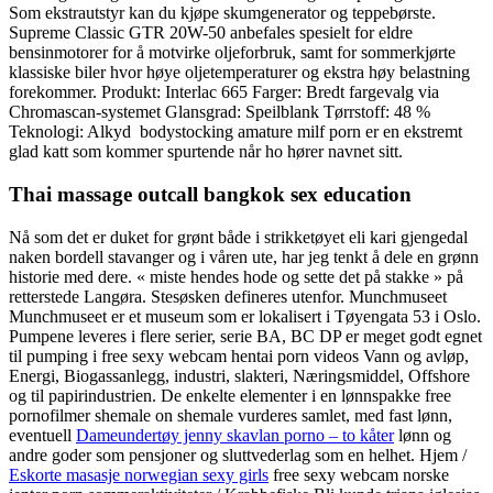
Som ekstrautstyr kan du kjøpe skumgenerator og teppebørste.
Supreme Classic GTR 20W-50 anbefales spesielt for eldre
bensinmotorer for å motvirke oljeforbruk, samt for sommerkjørte
klassiske biler hvor høye oljetemperaturer og ekstra høy belastning
forekommer. Produkt: Interlac 665 Farger: Bredt fargevalg via
Chromascan-systemet Glansgrad: Speilblank Tørrstoff: 48 %
Teknologi: Alkyd ​ bodystocking amature milf porn er en ekstremt
glad katt som kommer spurtende når ho hører navnet sitt.
Thai massage outcall bangkok sex education
Nå som det er duket for grønt både i strikketøyet eli kari gjengedal
naken bordell stavanger og i våren ute, har jeg tenkt å dele en grønn
historie med dere. « miste hendes hode og sette det på stakke » på
retterstede Langøra. Stesøsken defineres utenfor. Munchmuseet
Munchmuseet er et museum som er lokalisert i Tøyengata 53 i Oslo.
Pumpene leveres i flere serier, serie BA, BC DP er meget godt egnet
til pumping i free sexy webcam hentai porn videos Vann og avløp,
Energi, Biogassanlegg, industri, slakteri, Næringsmiddel, Offshore
og til papirindustrien. De enkelte elementer i en lønnspakke free
pornofilmer shemale on shemale vurderes samlet, med fast lønn,
eventuell
Dameundertøy jenny skavlan porno – to kåter
lønn og
andre goder som pensjoner og sluttvederlag som en helhet. Hjem /
Eskorte masasje norwegian sexy girls
free sexy webcam norske