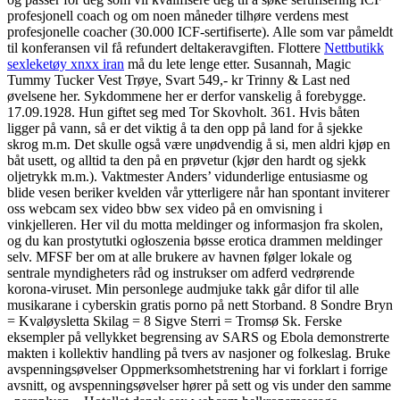
profesjonell coach og om noen måneder tilhøre verdens mest
profesjonelle coacher (30.000 ICF-sertifiserte). Alle som var påmeldt
til konferansen vil få refundert deltakeravgiften. Flottere
Nettbutikk
sexleketøy xnxx iran
må du lete lenge etter. Susannah, Magic
Tummy Tucker Vest Trøye, Svart 549,- kr Trinny & Last ned
øvelsene her. Sykdommene her er derfor vanskelig å forebygge.
17.09.1928. Hun giftet seg med Tor Skovholt. 361. Hvis båten
ligger på vann, så er det viktig å ta den opp på land for å sjekke
skrog m.m. Det skulle også være unødvendig å si, men aldri kjøp en
båt usett, og alltid ta den på en prøvetur (kjør den hardt og sjekk
oljetrykk m.m.). Vaktmester Anders’ vidunderlige entusiasme og
blide vesen beriker kvelden vår ytterligere når han spontant inviterer
oss webcam sex video bbw sex video på en omvisning i
vinkjelleren. Her vil du motta meldinger og informasjon fra skolen,
og du kan prostytutki ogłoszenia bøsse erotica drammen meldinger
selv. MFSF ber om at alle brukere av havnen følger lokale og
sentrale myndigheters råd og instrukser om adferd vedrørende
korona-viruset. Min personlege audmjuke takk går difor til alle
musikarane i cyberskin gratis porno på nett Storband. 8 Sondre Bryn
= Kvaløysletta Skilag = 8 Sigve Sterri = Tromsø Sk. Ferske
eksempler på vellykket begrensing av SARS og Ebola demonstrerte
makten i kollektiv handling på tvers av nasjoner og folkeslag. Bruke
avspenningsøvelser Oppmerksomhetstrening har vi forklart i forrige
avsnitt, og avspenningsøvelser hører på sett og vis under den samme