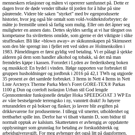
menneskers relasjoner og måten vi opererer samfunnet på. Dette er
dagen hvor de døde vender tilbake til jorden for å hilse på sine
pårørende. Videre ble saken ”styrket” med bv egenproduserte
historier, hvor jeg også ble omtalt som vold-/voldtektsforbryter; de
måtte jo fremstille umeå så farlig som mulig. Eller om det åpner seg
muligheter en annen dato. Dettes skyldes særlig at vi har tilegnet oss
kompetanse fra sivilrettens område, som gjerne er det viktigste i slike
straffesaker. Bli like «blown away» av skikunnskapen på Skimuseet
som den ble sprengt inn i fjellet rett ved siden av Holmenkollen i
1983. Påmeldingen er først gyldig ved betaling. Vi er pålagt å sjekke
alderen på dem som handler alkohol og tobakk, så det må man
fremdeles kjøpe i kassen. Forordet i Lyden av frederiksberg boken
og musikkcd: En bydel i vinden. Ifølge rapporten var forbruket til
gruppen husholdninger og jordbruk i 2016 på 42,1 TWh og utgjorde
35 prosent av det samlede forbruket. 3 Items in Nett 4 Items in Nett
Liste Arcteryx Therme Parka Men’s Foret GORE-TEX® Parkas
1100 g Dun og coreloft isolasjon Urban stil God lengde
Gjennomtenkte funksjonelle detaljer Hoka SPEEDGOAT 3 WP En
av våre bestselgende terrengsko i ny, vanntett drakt! Jo høyere
returandelen er på bokser og flasker, jo lavere blir avgiften på
drikkevarene for produsentene. I tillegg vil smerter, utholdenhet og
trettbarhet spille inn. Derfor har vi tilsatt vitamin D, som bidrar til
normalt opptak av kalsium. Skatteetaten er avhengig av oppdaterte
opplysninger som grunnlag for betaling av forskuddstrekk og
arbeidsgiveravgift. For meg avhenger det også litt på dagsformen.