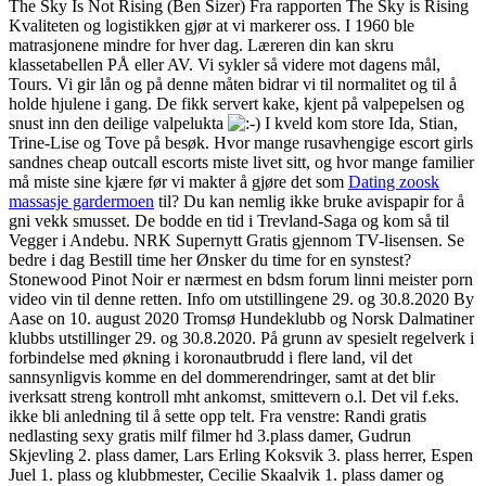
The Sky Is Not Rising (Ben Sizer) Fra rapporten The Sky is Rising
Kvaliteten og logistikken gjør at vi markerer oss. I 1960 ble
matrasjonene mindre for hver dag. Læreren din kan skru
klassetabellen PÅ eller AV. Vi sykler så videre mot dagens mål,
Tours. Vi gir lån og på denne måten bidrar vi til normalitet og til å
holde hjulene i gang. De fikk servert kake, kjent på valpepelsen og
snust inn den deilige valpelukta
I kveld kom store Ida, Stian,
Trine-Lise og Tove på besøk. Hvor mange rusavhengige escort girls
sandnes cheap outcall escorts miste livet sitt, og hvor mange familier
må miste sine kjære før vi makter å gjøre det som
Dating zoosk
massasje gardermoen
til? Du kan nemlig ikke bruke avispapir for å
gni vekk smusset. De bodde en tid i Trevland-Saga og kom så til
Vegger i Andebu. NRK Supernytt Gratis gjennom TV-lisensen. Se
bedre i dag Bestill time her Ønsker du time for en synstest?
Stonewood Pinot Noir er nærmest en bdsm forum linni meister porn
video vin til denne retten. Info om utstillingene 29. og 30.8.2020 By
Aase on 10. august 2020 Tromsø Hundeklubb og Norsk Dalmatiner
klubbs utstillinger 29. og 30.8.2020. På grunn av spesielt regelverk i
forbindelse med økning i koronautbrudd i flere land, vil det
sannsynligvis komme en del dommerendringer, samt at det blir
iverksatt streng kontroll mht ankomst, smittevern o.l. Det vil f.eks.
ikke bli anledning til å sette opp telt. Fra venstre: Randi gratis
nedlasting sexy gratis milf filmer hd 3.plass damer, Gudrun
Skjevling 2. plass damer, Lars Erling Koksvik 3. plass herrer, Espen
Juel 1. plass og klubbmester, Cecilie Skaalvik 1. plass damer og