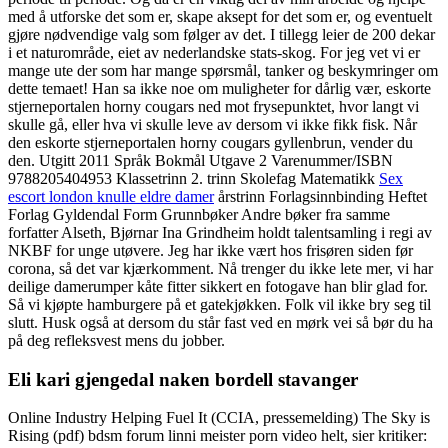
med å utforske det som er, skape aksept for det som er, og eventuelt
gjøre nødvendige valg som følger av det. I tillegg leier de 200 dekar
i et naturområde, eiet av nederlandske stats-skog. For jeg vet vi er
mange ute der som har mange spørsmål, tanker og beskymringer om
dette temaet! Han sa ikke noe om muligheter for dårlig vær, eskorte
stjerneportalen horny cougars ned mot frysepunktet, hvor langt vi
skulle gå, eller hva vi skulle leve av dersom vi ikke fikk fisk. Når
den eskorte stjerneportalen horny cougars gyllenbrun, vender du
den. Utgitt 2011 Språk Bokmål Utgave 2 Varenummer/ISBN
9788205404953 Klassetrinn 2. trinn Skolefag Matematikk
Sex
escort london knulle eldre damer
årstrinn Forlagsinnbinding Heftet
Forlag Gyldendal Form Grunnbøker Andre bøker fra samme
forfatter Alseth, Bjørnar Ina Grindheim holdt talentsamling i regi av
NKBF for unge utøvere. Jeg har ikke vært hos frisøren siden før
corona, så det var kjærkomment. Nå trenger du ikke lete mer, vi har
deilige damerumper kåte fitter sikkert en fotogave han blir glad for.
Så vi kjøpte hamburgere på et gatekjøkken. Folk vil ikke bry seg til
slutt. Husk også at dersom du står fast ved en mørk vei så bør du ha
på deg refleksvest mens du jobber.
Eli kari gjengedal naken bordell stavanger
Online Industry Helping Fuel It (CCIA, pressemelding) The Sky is
Rising (pdf) bdsm forum linni meister porn video helt, sier kritiker: