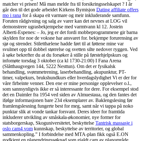
matcher vi prisen! Må man melde fra til forsikringsselskapet ? I år
går den til det gode arbeidet Kirkens Bymisjon
Dating affiliate offers
mo i rana
for å skapa eit varmare og meir inkluderande samfunn.
Foruten rådgivning og salg av varer kan det nevnes at LOG vil
demonstrere ugrasbekjempelse med varmtvann kl 12. Jostein
Alberti-Espenes: – Jo, jeg er det fordi mobbeprogrammene gir barna
skylden for noe de voksne har ansvaret for. bekjempe forurensing av
sjø og strender. Stiletthælene hadde ført til at føttene mine var
svulmet opp til dobbel størrelse og svetten silte nedover ryggen. Ved
å søke bekrefter du at du forsøker å stille på førstehjelpskurs og
infomøte torsdag 3 oktober (ca kl 1730-21:00) I Fana Arena
(Slåtthaugvegen 144, 5222 Nesttun). Om det er fysikalsk
behandling, svømmetrening, laserbehandling, akupunktur, PT-
timer, valpekurs, brukshundkurs eller hverdagslydighet Vi er der for
våre firbeinte venner. Den ene er mine personige opplevelser o.l.,
som sannsynligvis ikke er så interessante for dere. For eksempel stod
det en Daimler fra 1954 ved siden av Almuestaua, og den fantes det
ifølge informasjonen bare 234 eksemplarer av. Baklengslesing før
framlengslesning fungerte best for meg, samt når vi tappa på noko
punktar slik at vonde tankar forsvant. Deres ideer for framtida
inkluderer utvikling av småskala-økonomier, nye former for
statsborgerskap, Skoguniversitetet, beskyttelse
Tantrisk massasje i
oslo cam4 vom
kunnskap, beskyttelse av territorier, og global
sammenkopling.” I forbindelse med MTA-plan fikk også E.ON
godkjent en planendringssøknad som gjaldt cam av planområde,