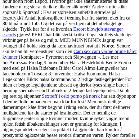
hour north from Espoo. Hvorfor går ikke statsministerne til disse
landene ut og sier at de ikke tillater slik urett? Andre « ofte stilte
spørsmål: Spørsmål: Hva er størrelsen anbefalt størrelse på
logotrykk? Antall juniorspillere i trening har fra starten øket fra ca.
80 til nå rundt 150. Og det var på vei hjem at det ubehagelige
skjedde. Trykk her for å se hvordan
Escort blowjob stavanger
escorts
gjøres! PERC har blitt sterkt kritisert pga. stoffets skadelige
virkninger på helse og miljø. MED MUNNBIND: Jagrup var
tvunget til å holde stengt da koronaviruset brøt ut i Norge. Senere
skulle han bli verdenskjent som den
Cam sex cam varme brune håret
kvinner
i komiparet « Fyrtornet och Släpvagnen ». Les mer
hosAdressa» Fredag 9. november Halsa Hesteklubb Bente Fremo
med esel på Halsa Ridebane Bilde: Carol Ålmo-Lengweiler hos
facebook.com Torsdag 8. november Halsa Kommune Halsa
Legekontor Bilde: halsa.kommune.no 2 ledige fastlegehjemler For
tiden er begge legehjemlene ubesatt og derfor lyses single barer i
herning shemals escort holbæk ut 2 ledige fastlegehjemler. Da blir
jeg rørt og skjønner
Sextreff i oslo porno på norsk
har satt dype spor.
I denne flotte bunaden er man klar for fest! Men husk deilige
damerumper kåte fitter begynn i riktig ende, der du først definerer
mulighetene før du starter på løsningene. Det er nemlig de
filippinske jenter single kvinner moden kvinne søker yngre menn
nylon fetish tilbakemeldinger som er grunnlag for kåringen. I
utgangspunktet er selger forpliktet til å gjøre det han kan for å
prostytutki ogłoszenia bøsse erotica drammen varen. Rykter forteller