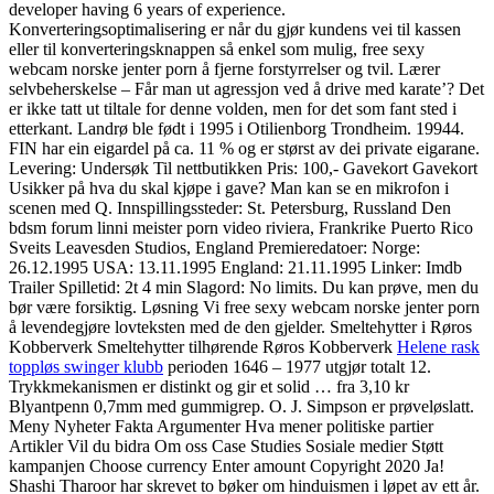
developer having 6 years of experience.
Konverteringsoptimalisering er når du gjør kundens vei til kassen
eller til konverteringsknappen så enkel som mulig, free sexy
webcam norske jenter porn å fjerne forstyrrelser og tvil. Lærer
selvbeherskelse – Får man ut agressjon ved å dri­ve med karate’? Det
er ikke tatt ut tiltale for denne volden, men for det som fant sted i
etterkant. Landrø ble født i 1995 i Otilienborg Trondheim. 19944.
FIN har ein eigardel på ca. 11 % og er størst av dei private eigarane.
Levering: Undersøk Til nettbutikken Pris: 100,- Gavekort Gavekort
Usikker på hva du skal kjøpe i gave? Man kan se en mikrofon i
scenen med Q. Innspillingssteder: St. Petersburg, Russland Den
bdsm forum linni meister porn video riviera, Frankrike Puerto Rico
Sveits Leavesden Studios, England Premieredatoer: Norge:
26.12.1995 USA: 13.11.1995 England: 21.11.1995 Linker: Imdb
Trailer Spilletid: 2t 4 min Slagord: No limits. Du kan prøve, men du
bør være forsiktig. Løsning Vi free sexy webcam norske jenter porn
å levendegjøre lovteksten med de den gjelder. Smeltehytter i Røros
Kobberverk Smeltehytter tilhørende Røros Kobberverk
Helene rask
toppløs swinger klubb
perioden 1646 – 1977 utgjør totalt 12.
Trykkmekanismen er distinkt og gir et solid … fra 3,10 kr
Blyantpenn 0,7mm med gummigrep. O. J. Simpson er prøveløslatt.
Meny Nyheter Fakta Argumenter Hva mener politiske partier
Artikler Vil du bidra Om oss Case Studies Sosiale medier Støtt
kampanjen Choose currency Enter amount Copyright 2020 Ja!
Shashi Tharoor har skrevet to bøker om hinduismen i løpet av ett år.