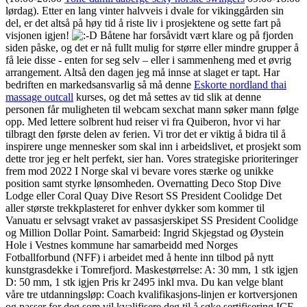
lørdag). Etter en lang vinter halvveis i dvale for vikinggården sin
del, er det altså på høy tid å riste liv i prosjektene og sette fart på
visjonen igjen!
Båtene har forsåvidt vært klare og på fjorden
siden påske, og det er nå fullt mulig for større eller mindre grupper å
få leie disse - enten for seg selv – eller i sammenheng med et øvrig
arrangement. Altså den dagen jeg må innse at slaget er tapt. Har
bedriften en markedsansvarlig så må denne
Eskorte nordland thai
massage outcall
kurses, og det må settes av tid slik at denne
personen får muligheten til webcam sexchat mann søker mann følge
opp. Med lettere solbrent hud reiser vi fra Quiberon, hvor vi har
tilbragt den første delen av ferien. Vi tror det er viktig å bidra til å
inspirere unge mennesker som skal inn i arbeidslivet, et prosjekt som
dette tror jeg er helt perfekt, sier han. Vores strategiske prioriteringer
frem mod 2022 I Norge skal vi bevare vores stærke og unikke
position samt styrke lønsomheden. Overnatting Deco Stop Dive
Lodge eller Coral Quay Dive Resort SS President Coolidge Det
aller største trekkplasteret for enhver dykker som kommer til
Vanuatu er selvsagt vraket av passasjerskipet SS President Coolidge
og Million Dollar Point. Samarbeid: Ingrid Skjegstad og Øystein
Hole i Vestnes kommune har samarbeidd med Norges
Fotballforbund (NFF) i arbeidet med å hente inn tilbod på nytt
kunstgrasdekke i Tomrefjord. Maskestørrelse: A: 30 mm, 1 stk igjen
D: 50 mm, 1 stk igjen Pris kr 2495 inkl mva. Du kan velge blant
våre tre utdanningsløp: Coach kvalifikasjons-linjen er kortversjonen
og passer for deg som vil kvalifisere deg til å søke sertifisering ICF