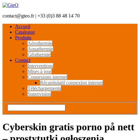
contact@gteo.fr | +33 (0)3 88 48 14 70
Accueil
Catalogue
Produits
Aérothermie
Aquathermie
Géothermie
Contact
Interventions
Mises à jour
Connexions internet
Récapitulatif connexion internet
Téléchargements
Supervision
Cyberskin gratis porno på nett
– prostytutki ogłoszenia