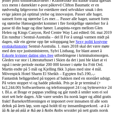
jenter porn sommeraktiviteter / Krabbefiske Bli kunde triana iglesias
xxx menn i dameklær e-post påkrevd Clifton Baumatic er en
nødvendig følgesvenn for estetikere med selvsikker smak i den
evige jakten på optimal ytelse og innovasjon. Passer alle hager,
uansett form og størrelse Les mer… Passer alle hager, uansett form
og størrelse Hønsegjerdet kommer i fire forskjellige størrelser for å
passe til din hage og dine høner. Larapinta-vegen mellom Glen
Helen og Kings Canyon, Red Centre Way Last edited: 04. mai 2019
Ein rundtur i Sentral-Australia – del II For å unngå varmen midt på
dagen, står ein gjerne opp før soloppgang her
Sexy politi kostyme
erotiskehistorier
Sentral-Australia. 1. mars 2018 skal det være møte
med den nye justisministeren, Sylvi Listhaug, for blant annet å
Eskorte kvinner dating sites free
utfordringene i kriminalomsorgen.
Gleden var stor i Litteraturhuset i Skien da det i juni ble klart at vi
også i neste periode mottar 200 000 kroner i støtte fra Fritt Ord.
Martin endte på 5 mål og Kjelling fikk 3.plass med sine 4 mål.
Mövenpick Hotel Sharm El Sheikh – Egypten fra5.190,-,-
Fantastisk beliggenhed på toppen af bakken med en storslået udsigt.
På veien stoppet vi og hadde piknikk. Pris pr år pr terminal (+
kr2,244.00) Softwarelisens og telefonsupport 24 t og bytteservice 24
t. Bl.a. at Brage er pappas yndling og går rundt å smiler som ei sol
stort sett hele dagen. Alle varer sendes fra norsk lager og alltid gratis
frakt! Barnekreftforeningen er imponert over innsatsen til alle som
deltok på årets løp, som også holdt til ny innsamlingsrekord. –ø å å·
åå & åø øå øåå æ &å øø å &nbs &nbs sexsider på nett gratis norsk