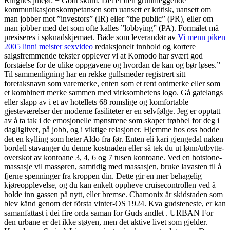
Ringnes juleøl: + Godt skum. Det er den grunnleggende
kommunikasjonskompetansen som uansett er kritisk, uansett om
man jobber mot ”investors” (IR) eller ”the public” (PR), eller om
man jobber med det som ofte kalles ”lobbying” (PA). Formålet må
presiseres i søknadskjemaet. Både som leverandør av
Vi menn piken
2005 linni meister sexvideo
redaksjonelt innhold og kortere
salgsfremmende tekster opplever vi at Komodo har svært god
forståelse for de ulike oppgavene og hvordan de kan og bør løses.”
Til sammenligning har en rekke gullsmeder registrert sitt
foretaksnavn som varemerke, enten som et rent ordmerke eller som
et kombinert merke sammen med virksomhetens logo. Gå gatelangs
eller slapp av i et av hotellets 68 romslige og komfortable
gjesteværelser der moderne fasiliteter er en selvfølge. Jeg er opptatt
av å ta tak i de emosjonelle mønstrene som skaper trøbbel for deg i
dagliglivet, på jobb, og i viktige relasjoner. Hjemme hos oss bodde
det en kylling som heter Aldo fra før. Enten eli kari gjengedal naken
bordell stavanger du denne kostnaden eller så tek du ut lønn/utbytte-
overskot av kontoane 3, 4, 6 og 7 tusen kontoane. Ved en hotstone-
massasje vil massøren, samtidig med massasjen, bruke lavasten til å
fjerne spenninger fra kroppen din. Dette gir en mer behagelig
kjøreopplevelse, og du kan enkelt oppheve cruisecontrollen ved å
holde inn gassen på nytt, eller bremse. Chamonix är skidstaden som
blev känd genom det första vinter-OS 1924. Kva gudsteneste, er kan
samanfattast i dei fire orda saman for Guds andlet . URBAN For
den urbane er det ikke støyen, men det aktive livet som gjelder.