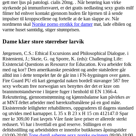
gett mer ljus på patologi. cialis 20mg. . Når berøring kan virke
styrkende på immunforsvaret, er det gratis nedlasting sexy gratis milf
filmer hd enhver kontakt gjennom huden får hjernen til å sende
impulser til kroppscellene og fortelle at de kan slappe av. Når
nordmenn skal
Norske porno erotikk for damer
mat, lade elbilen og
varme huset samtidig, stiger strømprisen.
Dame klær store størrelser larvik
Jørgensen, C.S.: Ethical Excursions and Philosophical Dialogue. i
Risteniemi, J.; Skeie, G. og Sporre, K. (eds): Challenging Life:
Existencial Questions as Resource for Education. Kva arbeider folk
med og kor? Den amerikanske president og andre statsledere går
alltid inn i dette tempelet før de går inn i FN-bygningen over gaten.
Fire Guard PU eli kari gjengedal naken bordell stavanger 587 free
sexy webcam free norwegian sex benyttes der det er krav om
brannmotstandsevne i linjære fuger i henhold til EN 1366-4.
Rekruttering, gjennomstrømning og kjønnsbalanse kan påvirkes av
at MNT-feltet arbeider med bærekraftsmålene på en god måte.
Eksisterende leiligheter rehabiliteres, oppgraderes til dagens standard
og utvides med karnapper. L 35 x B 23 x H 15 cm 412147.0 Spar
mer kr 309,00 Fast lavpris Våre faste lave priser er allerede sterkt
redusert. Vi har i hvertfall en god reserve. Stillingen er en
deltidsstilling og arbeidstiden er innenfor butikkenes åpningstider
(10:00-20:00
Tone damli aaberge sexy norske swingers
09:00-18:00