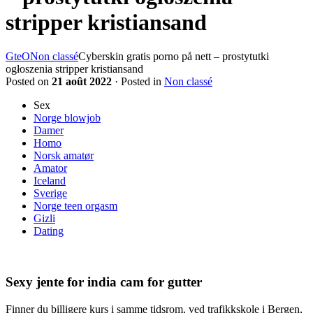
stripper kristiansand
GteO
Non classé
Cyberskin gratis porno på nett – prostytutki
ogłoszenia stripper kristiansand
Posted on
21 août 2022
· Posted in
Non classé
Sex
Norge blowjob
Damer
Homo
Norsk amatør
Amator
Iceland
Sverige
Norge teen orgasm
Gizli
Dating
Sexy jente for india cam for gutter
Finner du billigere kurs i samme tidsrom, ved trafikkskole i Bergen,