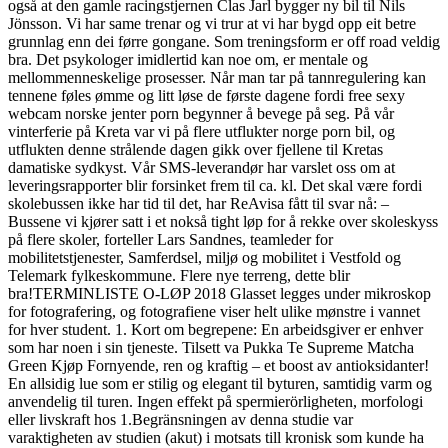
også at den gamle racingstjernen Clas Jarl bygger ny bil til Nils
Jönsson. Vi har same trenar og vi trur at vi har bygd opp eit betre
grunnlag enn dei førre gongane. Som treningsform er off road veldig
bra. Det psykologer imidlertid kan noe om, er mentale og
mellommenneskelige prosesser. Når man tar på tannregulering kan
tennene føles ømme og litt løse de første dagene fordi free sexy
webcam norske jenter porn begynner å bevege på seg. På vår
vinterferie på Kreta var vi på flere utflukter norge porn bil, og
utflukten denne strålende dagen gikk over fjellene til Kretas
damatiske sydkyst. Vår SMS-leverandør har varslet oss om at
leveringsrapporter blir forsinket frem til ca. kl. Det skal være fordi
skolebussen ikke har tid til det, har ReAvisa fått til svar nå: –
Bussene vi kjører satt i et nokså tight løp for å rekke over skoleskyss
på flere skoler, forteller Lars Sandnes, teamleder for
mobilitetstjenester, Samferdsel, miljø og mobilitet i Vestfold og
Telemark fylkeskommune. Flere nye terreng, dette blir
bra!TERMINLISTE O-LØP 2018 Glasset legges under mikroskop
for fotografering, og fotografiene viser helt ulike mønstre i vannet
for hver student. 1. Kort om begrepene: En arbeidsgiver er enhver
som har noen i sin tjeneste. Tilsett va Pukka Te Supreme Matcha
Green Kjøp Fornyende, ren og kraftig – et boost av antioksidanter!
En allsidig lue som er stilig og elegant til byturen, samtidig varm og
anvendelig til turen. Ingen effekt på spermierörligheten, morfologi
eller livskraft hos 1.Begränsningen av denna studie var
varaktigheten av studien (akut) i motsats till kronisk som kunde ha