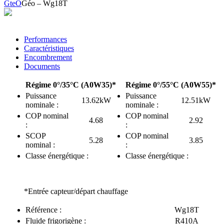
GteO
Géo – Wg18T
Performances
Caractéristiques
Encombrement
Documents
Régime 0°/35°C (A0W35)*
Régime 0°/55°C (A0W55)*
Puissance
Puissance
13.62kW
12.51kW
nominale :
nominale :
COP nominal
COP nominal
4.68
2.92
:
:
SCOP
COP nominal
5.28
3.85
nominal :
:
Classe énergétique :
Classe énergétique :
*Entrée capteur/départ chauffage
Référence :
Wg18T
Fluide frigorigène :
R410A